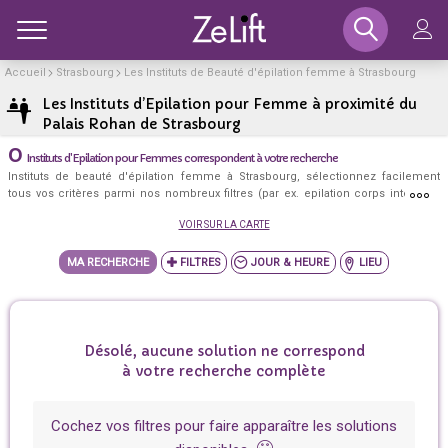
Toggle
Accueil
Strasbourg
Les Instituts de Beauté d'épilation femme à Strasbourg
Les 
+
−
Les Instituts d’Epilation pour Femme à proximité du
Palais Rohan de Strasbourg
0
Instituts d'Epilation pour Femmes correspondent à votre recherche
Instituts de beauté d'épilation femme à Strasbourg, sélectionnez facilement
tous vos critères parmi nos nombreux filtres (par ex. epilation corps intégrale,
bras, visage, sans paraben friendly, label réseau d'or, cabine privée, tarif Étudiant,
VOIR SUR LA CARTE
ou encore au centre ville, lundi, après 19h, ...) et découvrez les meilleurs
instituts de beauté d'épilation femme à Strasbourg qui correspondent
exactement à votre besoin!
MA RECHERCHE
JOUR & HEURE
LIEU
Désolé, aucune solution ne correspond
à votre recherche complète
Cochez vos filtres pour faire apparaître les solutions