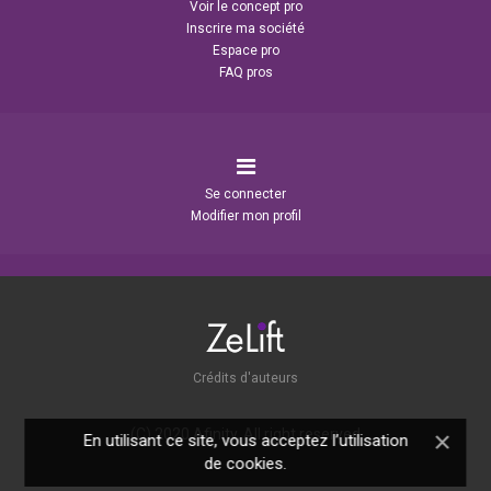
Voir le concept pro
Inscrire ma société
Espace pro
FAQ pros
Se connecter
Modifier mon profil
Crédits d'auteurs
(C) 2020 Afinity, All right reserved
×
En utilisant ce site, vous acceptez l’utilisation
de cookies.
Leaflet
| ©
OpenStreetMap