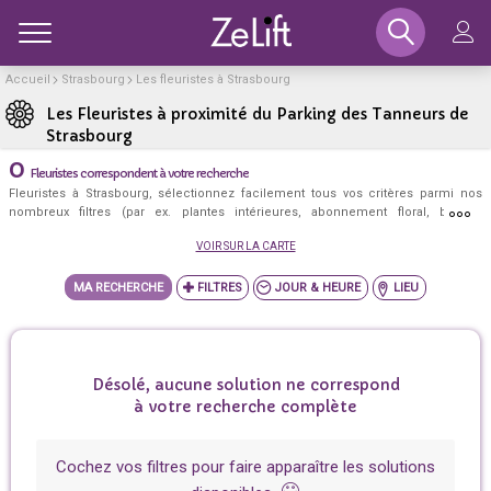
Toggle
Accueil
Strasbourg
Les fleuristes à Strasbourg
Les Fleuristes à proximité du P
+
−
Les Fleuristes à proximité du Parking des Tanneurs de
Strasbourg
0
Fleuristes correspondent à votre recherche
Fleuristes à Strasbourg, sélectionnez facilement tous vos critères parmi nos
nombreux filtres (par ex. plantes intérieures, abonnement floral, bonsaï,
spécialiste fleurs comestibles, eco-responsable, place handicapé, drive, ou
VOIR SUR LA CARTE
encore au centre ville, lundi, après 19h, ...) et découvrez les meilleurs fleuristes
à Strasbourg qui correspondent exactement à votre besoin!
MA RECHERCHE
JOUR & HEURE
LIEU
Désolé, aucune solution ne correspond
à votre recherche complète
Cochez vos filtres pour faire apparaître les solutions