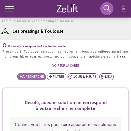
Toggle
Accueil
Toulouse
Les pressings à Toulouse
+
−
Les pressings à Toulouse
0
Pressings correspondent à votre recherche
Pressings à Toulouse, sélectionnez facilement tous vos critères parmi nos
nombreux filtres (par ex. costume, pull, couverture, spécialiste soins textiles,
ecologique, cashback, parking privatif, ou encore au centre ville, lundi, après
VOIR SUR LA CARTE
19h, ...) et découvrez les meilleurs pressings à Toulouse qui correspondent
exactement à votre besoin!
MA RECHERCHE
JOUR & HEURE
LIEU
Désolé, aucune solution ne correspond
à votre recherche complète
Cochez vos filtres pour faire apparaître les solutions