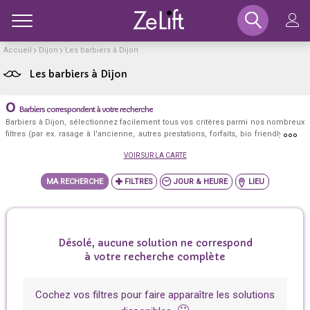
Toggle
Accueil
Dijon
Les barbiers à Dijon
+
−
Les barbiers à Dijon
0
Barbiers correspondent à votre recherche
Barbiers à Dijon, sélectionnez facilement tous vos critères parmi nos nombreux
filtres (par ex. rasage à l'ancienne, autres prestations, forfaits, bio friendly, label
réseau d'or, bons kdos, wifi, ou encore au centre ville, lundi, après 19h, ...) et
VOIR SUR LA CARTE
découvrez les meilleurs barbiers à Dijon qui correspondent exactement à votre
besoin!
MA RECHERCHE
JOUR & HEURE
LIEU
Désolé, aucune solution ne correspond
à votre recherche complète
Cochez vos filtres pour faire apparaître les solutions