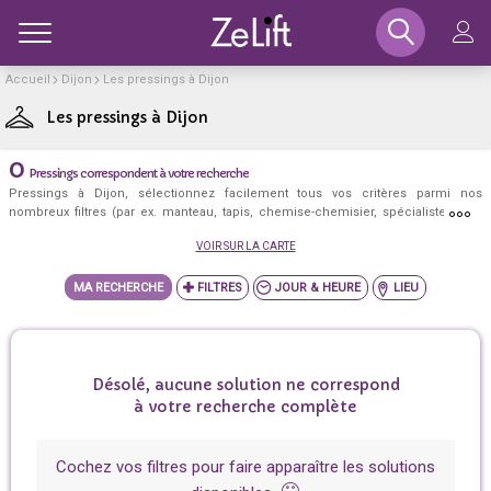
Toggle
Accueil
Dijon
Les pressings à Dijon
+
−
Les pressings à Dijon
0
Pressings correspondent à votre recherche
Pressings à Dijon, sélectionnez facilement tous vos critères parmi nos
nombreux filtres (par ex. manteau, tapis, chemise-chemisier, spécialiste tapis,
ecologique, drive, parrainage, ou encore au centre ville, lundi, après 19h, ...) et
VOIR SUR LA CARTE
découvrez les meilleurs pressings à Dijon qui correspondent exactement à
votre besoin!
MA RECHERCHE
JOUR & HEURE
LIEU
Désolé, aucune solution ne correspond
à votre recherche complète
Cochez vos filtres pour faire apparaître les solutions